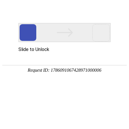
?
重庆医科大学附属pg娱乐游戏官网免费下载
重庆市大足区人民医院
护理简介
护理天地
-
优质护理
-
护理简介
护理简介
医院护理队伍始终秉承“至亲、至意、至精、至微”护理服务理
念，在积极深入开展优质护理服务的同时，扎实做好护理队伍建
设，已建设成为一支专业技术精、职业素质高、教学能力强的护
理队伍。目前护士总人数742人，护理单元31个，高级职称45人，
硕士研究生护士4人，本科学历护士519人，大专学历护士218人。
在护理人员培训方面，护理部严格落实分层次培训与个性化培