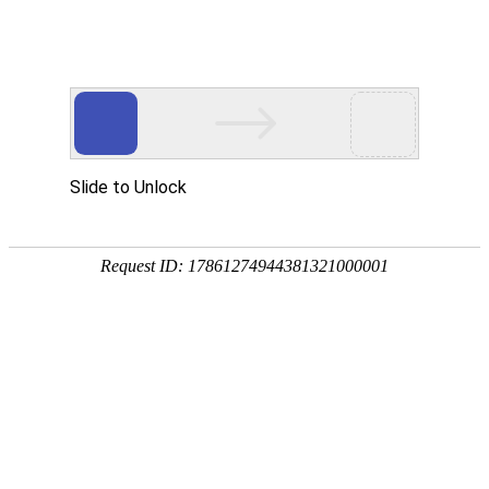
?
重庆医科大学附属pg娱乐游戏官网免费下载
重庆市大足区人民医院
急救部（含创伤病房，烧伤、创面修复病房
120调度中心）
科室导航
-
科室介绍
-
科室详情
-
科室详情
重医附属pg娱乐游戏官网免费下载（重庆市大足区人民医院）急
救部位于医院门诊大楼底东侧，使用面积达 3800 平方米，目前全
科有医护人员 75人，医生 29人（主任医师 5 人、副主任医师 5
人，其中硕、博士 15人，硕士生导师3人），护士 46人（副主任
护师 1 人，主管护师 16人，其中硕士1人）。是国家级住院医师
规范化培训基地，重庆市区域重点学科，重庆市重点专科，重庆
市区县创伤中心建设示范单位，是重庆市急诊医学医疗质量质控