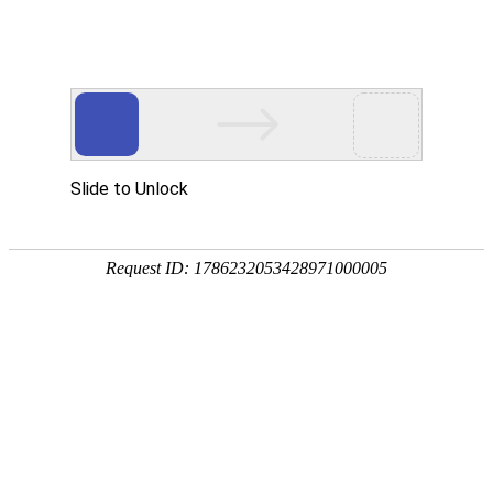
?
重庆医科大学附属pg娱乐游戏官网免费下载
重庆市大足区人民医院
疼痛科、康复科
科室导航
-
科室介绍
-
科室详情