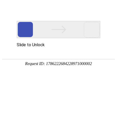
?
重庆医科大学附属pg娱乐游戏官网免费下载
重庆市大足区人民医院
中医科
科室导航
-
科室介绍
-
科室详情