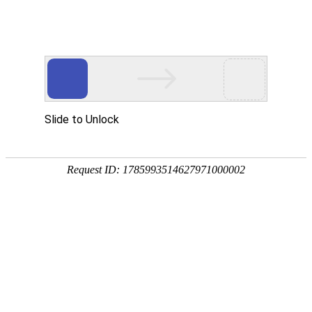
?
重庆医科大学附属pg娱乐游戏官网免费下载
重庆市大足区人民医院
党的建设
Building the Party
党建动态
党风廉政
党务公开
群团工作
学习天地
2025-07-02
【清廉医院建设】 书记/主任讲廉洁故事